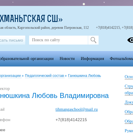
ИХМАНЬГСКАЯ СШ»
ая область, Каргопольский район, деревня Патровская, 112
+7(818)4142215, +7(818
сать письмо
образовательной организации
Новости
Информация
Фотоальбом
 организации
»
Педагогический состав
»
Ганюшкина Любовь
Осно
Стру
ектор
обра
анюшкина Любовь Владимировна
Док
ail
tihmangaschool@mail.ru
Обр
лефон
+7(818)4142215
Обра
шее
Руко