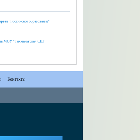
ртал "Российское образование"
ппа МОУ "Тихманьгская СШ"
ы
Контакты