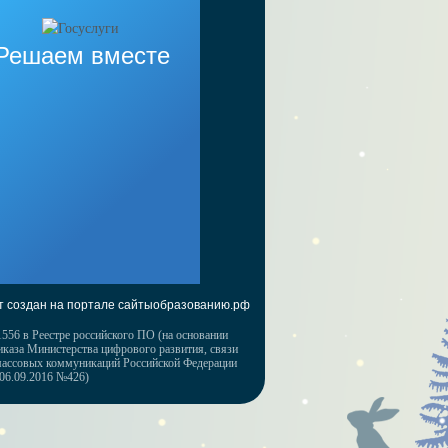
Решаем вместе
т создан на портале сайтыобразованию.рф
556 в Реестре российского ПО (на основании
иказа Министерства цифрового развития, связи
массовых коммуникаций Российской Федерации
 06.09.2016 №426)