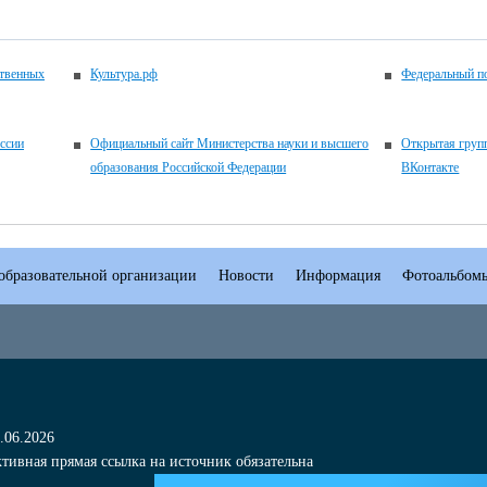
ственных
Культура.рф
Федеральный по
ссии
Официальный сайт Министерства науки и высшего
Открытая гру
образования Российской Федерации
ВКонтакте
образовательной организации
Новости
Информация
Фотоальбом
.06.2026
тивная прямая ссылка на источник обязательна