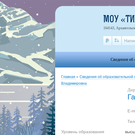
МОУ «Т
164143, Архангельск
Напи
Сведения об 
Главная
»
Сведения об образовательной
Владимировна
Дир
Г
E-m
Те
Уровень образования
выс