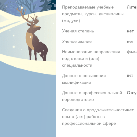
Преподаваемые учебные
Лите
предметы, курсы, дисциплины
(модули)
Ученая степень
нет
Ученое звание
нет
Наименование направления
филол
подготовки и (или)
специальности
Данные о повышении
нет
квалификации
Данные о профессиональной
Отсу
переподготовке
Сведения о продолжительности
нет
опыта (лет) работы в
профессиональной сфере