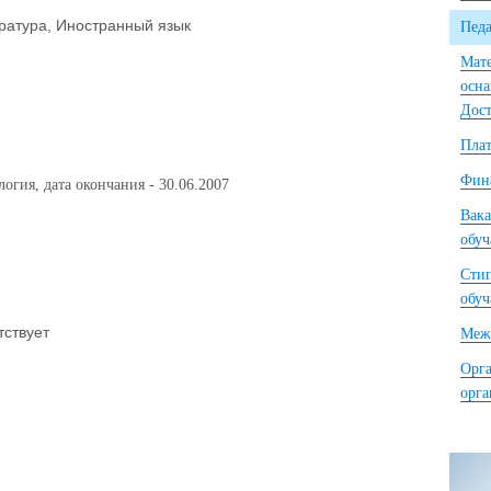
ратура, Иностранный язык
Педа
Мате
осна
Дост
Плат
Фина
огия, дата окончания - 30.06.2007
Вака
обу
Сти
обу
тствует
Межд
Орга
орг