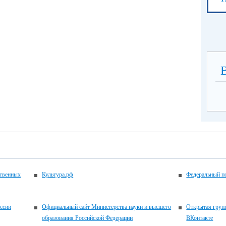
ственных
Культура.рф
Федеральный по
ссии
Официальный сайт Министерства науки и высшего
Открытая гру
образования Российской Федерации
ВКонтакте