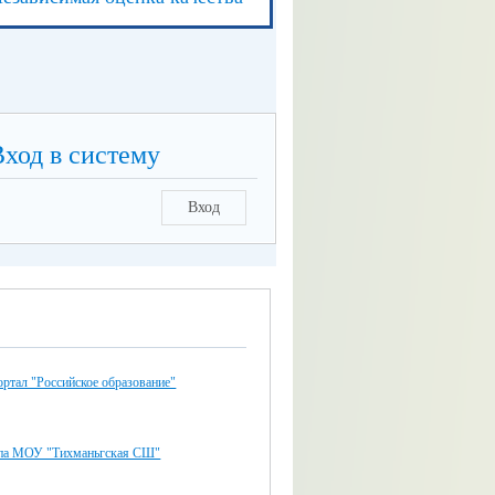
Вход в систему
Вход
ртал "Российское образование"
ппа МОУ "Тихманьгская СШ"