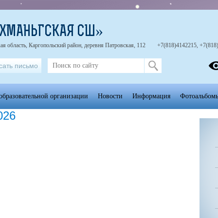
ИХМАНЬГСКАЯ СШ»
ая область, Каргопольский район, деревня Патровская, 112
+7(818)4142215, +7(818
сать письмо
образовательной организации
Новости
Информация
Фотоальбом
026